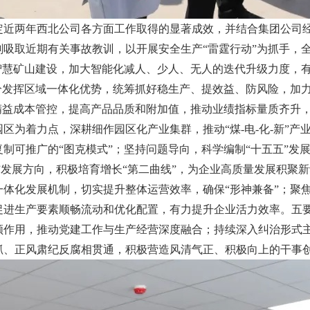
定近两年西北公司各方面工作取得的显著成效，并结合集团公司
吸取近期有关事故教训，以开展安全生产“雷霆行动”为抓手，
智慧矿山建设，加大智能化减人、少人、无人的迭代升级力度，有
分发挥区域一体化优势，统筹抓好稳生产、提效益、防风险，加
精益成本管控，提高产品品质和附加值，推动业绩指标量质齐升
区为着力点，深耕细作园区化产业集群，推动“煤-电-化-新”产
制可推广的“图克模式”；坚持问题导向，科学编制“十五五”发展
碳”发展方向，积极培育增长“第二曲线”，为企业高质量发展积聚
体化发展机制，切实提升整体运营效率，确保“形神兼备”；聚
促进生产要素顺畅流动和优化配置，有力提升企业活力效率。五
领作用，推动党建工作与生产经营深度融合；持续深入纠治形式
抓、正风肃纪反腐相贯通，积极营造风清气正、积极向上的干事